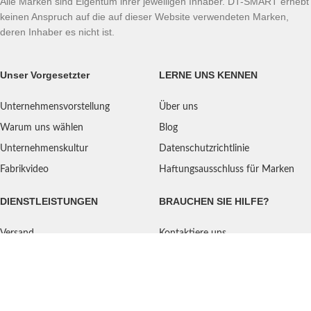
Alle Marken sind Eigentum ihrer jeweiligen Inhaber. DT-SMART erhebt
keinen Anspruch auf die auf dieser Website verwendeten Marken,
deren Inhaber es nicht ist.
Unser Vorgesetzter
LERNE UNS KENNEN
Unternehmensvorstellung
Über uns
Warum uns wählen
Blog
Unternehmenskultur
Datenschutzrichtlinie
Fabrikvideo
Haftungsausschluss für Marken
DIENSTLEISTUNGEN
BRAUCHEN SIE HILFE?
Versand
Kontaktiere uns
Qualitätsstandard
FAQ
Rückgaberecht
Serviceorientiert
Benutzeranleitung
Zahlungsarten