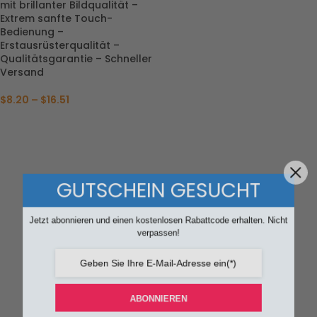
mit brillanter Bildqualität –
Extrem sanfte Touch-
Bedienung –
Erstausrüsterqualität –
Qualitätsgarantie – Schneller
Versand
$
8.20
–
$
16.51
GUTSCHEIN GESUCHT
Jetzt abonnieren und einen kostenlosen Rabattcode erhalten. Nicht
verpassen!
ABONNIEREN