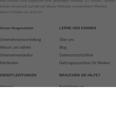
Alle Marken sind Eigentum ihrer jeweiligen Inhaber. DT-SMART erhebt
keinen Anspruch auf die auf dieser Website verwendeten Marken,
deren Inhaber es nicht ist.
Unser Vorgesetzter
LERNE UNS KENNEN
Unternehmensvorstellung
Über uns
Warum uns wählen
Blog
Unternehmenskultur
Datenschutzrichtlinie
Fabrikvideo
Haftungsausschluss für Marken
DIENSTLEISTUNGEN
BRAUCHEN SIE HILFE?
Versand
Kontaktiere uns
Qualitätsstandard
FAQ
Rückgaberecht
Serviceorientiert
Benutzeranleitung
Zahlungsarten