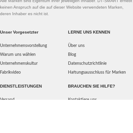
Alle Marken sind Eigentum ihrer jeweiligen Inhaber. DT-SMART erhebt
keinen Anspruch auf die auf dieser Website verwendeten Marken,
deren Inhaber es nicht ist.
Unser Vorgesetzter
LERNE UNS KENNEN
Unternehmensvorstellung
Über uns
Warum uns wählen
Blog
Unternehmenskultur
Datenschutzrichtlinie
Fabrikvideo
Haftungsausschluss für Marken
DIENSTLEISTUNGEN
BRAUCHEN SIE HILFE?
Versand
Kontaktiere uns
Qualitätsstandard
FAQ
Rückgaberecht
Serviceorientiert
Benutzeranleitung
Zahlungsarten