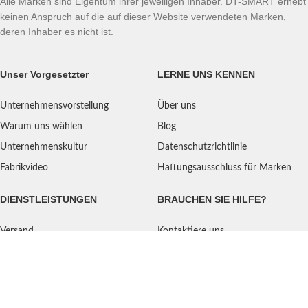
Alle Marken sind Eigentum ihrer jeweiligen Inhaber. DT-SMART erhebt
keinen Anspruch auf die auf dieser Website verwendeten Marken,
deren Inhaber es nicht ist.
Unser Vorgesetzter
LERNE UNS KENNEN
Unternehmensvorstellung
Über uns
Warum uns wählen
Blog
Unternehmenskultur
Datenschutzrichtlinie
Fabrikvideo
Haftungsausschluss für Marken
DIENSTLEISTUNGEN
BRAUCHEN SIE HILFE?
Versand
Kontaktiere uns
Qualitätsstandard
FAQ
Rückgaberecht
Serviceorientiert
Benutzeranleitung
Zahlungsarten