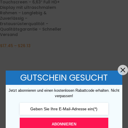
Touchscreen – 6,63″ Full HD+
Display mit ultraschmalem
Rahmen – Langlebig &
Zuverlässig –
Erstausrüsterqualität –
Qualitätsgarantie – Schneller
Versand
$
17.45
–
$
26.13
GUTSCHEIN GESUCHT
Jetzt abonnieren und einen kostenlosen Rabattcode erhalten. Nicht
verpassen!
ABONNIEREN