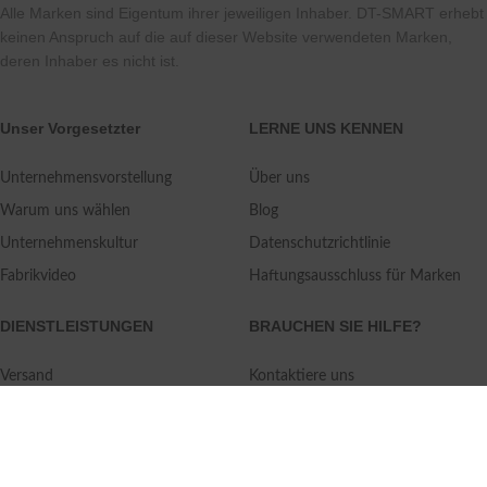
Alle Marken sind Eigentum ihrer jeweiligen Inhaber. DT-SMART erhebt
keinen Anspruch auf die auf dieser Website verwendeten Marken,
deren Inhaber es nicht ist.
Unser Vorgesetzter
LERNE UNS KENNEN
Unternehmensvorstellung
Über uns
Warum uns wählen
Blog
Unternehmenskultur
Datenschutzrichtlinie
Fabrikvideo
Haftungsausschluss für Marken
DIENSTLEISTUNGEN
BRAUCHEN SIE HILFE?
Versand
Kontaktiere uns
Qualitätsstandard
FAQ
Rückgaberecht
Serviceorientiert
Benutzeranleitung
Zahlungsarten