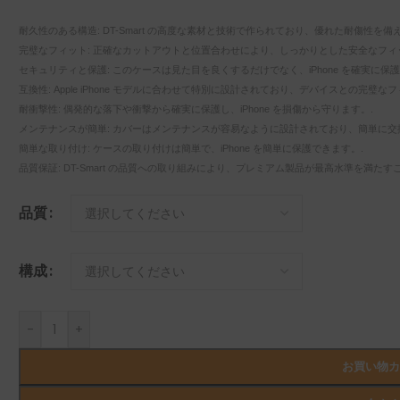
耐久性のある構造: DT-Smart の高度な素材と技術で作られており、優れた耐傷性
完璧なフィット: 正確なカットアウトと位置合わせにより、しっかりとした安全なフィ
セキュリティと保護: このケースは見た目を良くするだけでなく、iPhone を確実に保護
互換性: Apple iPhone モデルに合わせて特別に設計されており、デバイスとの完璧
耐衝撃性: 偶発的な落下や衝撃から確実に保護し、iPhone を損傷から守ります。.
メンテナンスが簡単: カバーはメンテナンスが容易なように設計されており、簡単に交
簡単な取り付け: ケースの取り付けは簡単で、iPhone を簡単に保護できます。.
品質保証: DT-Smart の品質への取り組みにより、プレミアム製品が最高水準を満たす
品質
構成
-
+
お買い物