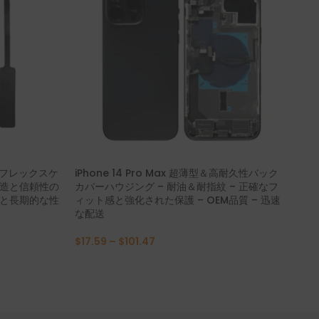
ボタンフレックスケ
iPhone 14 Pro Max 超薄型＆高耐久性バック
iP
構造と信頼性の
カバーハウジング – 耐油＆耐指紋 – 正確なフ
ブル
作と長期的な性
ィット感と強化された保護 – OEM品質 – 迅速
し
な配送
機能
$
17.59
–
$
101.47
$
3