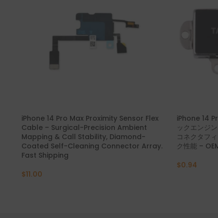
iPhone 14 Pro Max Proximity Sensor Flex
iPhone 1
Cable – Surgical-Precision Ambient
ックエンジン
Mapping & Call Stability, Diamond-
コネクタフィ
Coated Self-Cleaning Connector Array.
ク性能 – O
Fast Shipping
$
0.94
$
11.00