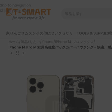
Skip to navigation
Skip to main content
家
りんご
サムスン
その他LCD
アクセサリー
TOOLS & SUPPLIES
ホーム
/
製品
/
りんご
/
iPhone
/
iPhone 14 プロマックス
/
iPhone 14 Pro Max用高強度バックカバーハウジング - 快