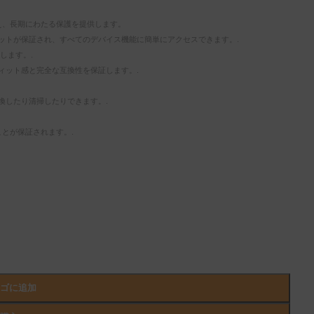
を備え、長期にわたる保護を提供します。
ットが保証され、すべてのデバイス機能に簡単にアクセスできます。.
します。.
なフィット感と完全な互換性を保証します。.
換したり清掃したりできます。.
ことが保証されます。.
カゴに追加