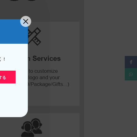
く！
フェ
ワッ
する