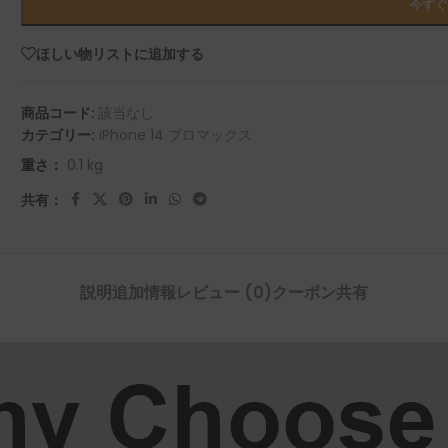
今す
Pシリーズ
Yシリーズ
ほしい物リストに追加する
P50 プロ 2021
Y9A 2020
商品コード:
該当なし
P50E 2022
カテゴリー:
iPhone 14 プロマックス
Y9 プライム 2019
重さ：
0.1 kg
P50 2021
2019 年 9 月
共有：
P40 プロ 2020
Y9S
P40 ライト 5G 2020
2018 年 9 月
説明
追加情報
レビュー (0)
クーポン共有
P40 ライト E 2020
Y8P 2020
P40 ライト 2020
Y7A 2020
P40 2020
Y7P 2020
P30 プロ 2019
Y7 プライム 2019