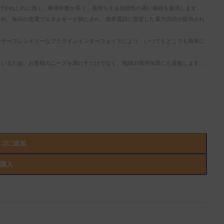
曲げやねじれに強く、耐用年数が長く、長持ちする信頼性の高い接続を提供します。.
られ、毎回の充電でエネルギーが満たされ、携帯電話に安定した電力供給が提供され
ーザーフレンドリーなプラグインインターフェイスにより、いつでもどこでも簡単に
いるため、お客様のニーズを満たすだけでなく、地球の環境保護にも貢献します。.
カゴに追加
ぐ購入