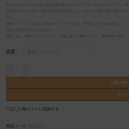
柔らかくねじれにくい設計: 柔軟で耐久性のあるワイヤーで、結び目ができにくく、
高効率エネルギー伝送：高効率電力伝送技術により、エネルギー損失が最小限に抑え
ます。.
簡単なインストール設計：簡単なインストール設計、専門的なスキルは必要なく、ユ
充電と接続操作を完了できます。.
環境に優しい素材で作られています：環境に優しい素材で作られ、環境基準に準拠して
品質
-
+
お買い物
今す
ほしい物リストに追加する
商品コード:
該当なし