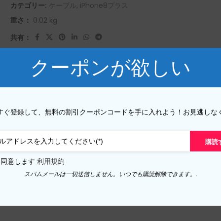
カテゴリー:
ケーブル
,
iPhone8プラス
Pシリーズ
Yシリーズ
重さ：
0.02 kg
共有：
P50 プロ 2021
Y9A 2020
クーポンが欲しい
P50E 2022
Y9 プライム 2019
追加情報
レビュー (0)
クーポン共有
P50 2021
2019 年 9 月
P40 プロ 2020
Y9S
すぐ登録して、無料の割引クーポンコードを手に入れよう！お見逃しな
P40 ライト 5G 2020
2018 年 9 月
購読
P40 ライト E 2020
Y8P 2020
は同意します
利用規約
O
P40 ライト 2020
Y7A 2020
スパムメールは一切送信しません。いつでも購読解除できます。.
P40 2020
Y7P 2020
P30 プロ 2019
Y7 プライム 2019