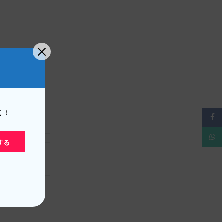
く！
フェ
0.02 kg
ワッ
する
EM
,
オリジナル