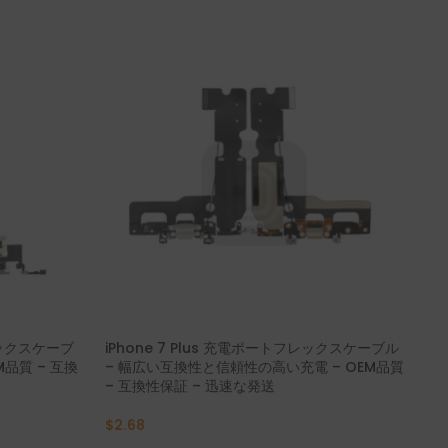
レックスケーブ
iPhone 7 Plus 充電ポートフレックスケーブル
iP
M品質 – 互換
– 幅広い互換性と信頼性の高い充電 – OEM品質
速充
– 互換性保証 – 迅速な発送
証 
$
2.68
$
1.