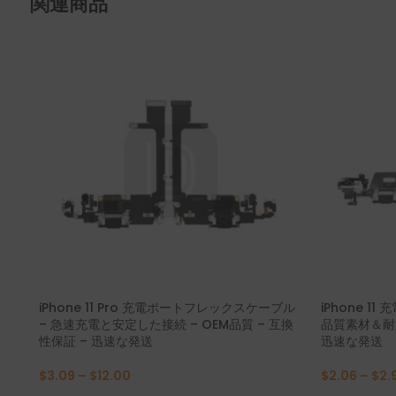
関連商品
メイト20×5G
メイト20X
メイト20
メイト10プロ
Mate10ライト
メイト10
iPhone 11 Pro 充電ポートフレックスケーブル
iPhone 1
– 急速充電と安定した接続 – OEM品質 – 互換
品質素材＆耐久
性保証 – 迅速な発送
迅速な発送
$
3.09
–
$
12.00
$
2.06
–
$
2.