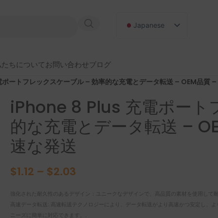
Japanese
English
Russian
私たちについて
お問い合わせ
ブログ
German
us 充電ポートフレックスケーブル – 効率的な充電とデータ転送 – OEM品質 
Spanish
iPhone 8 Plus 充電
的な充電とデータ転送 – OE
速な発送
$
1.12
–
$
2.03
強化された耐久性のあるデザイン：ユニークなデザインで、高品質の素材を使用して耐
高速データ転送: 高速転送テクノロジーにより、データ転送がより高速かつ安定し、
ニーズに簡単に対応できます。.