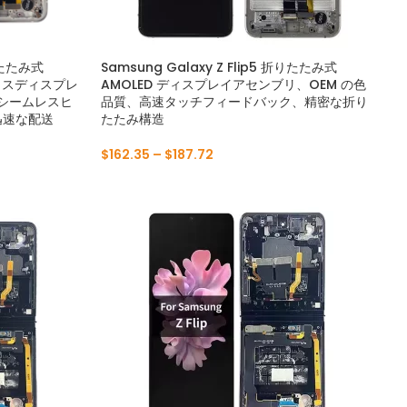
折りたたみ式
Samsung Galaxy Z Flip5 折りたたみ式
ガラスディスプレ
AMOLED ディスプレイアセンブリ、OEM の色
、シームレスヒ
品質、高速タッチフィードバック、精密な折り
迅速な配送
たたみ構造
$
162.35
–
$
187.72