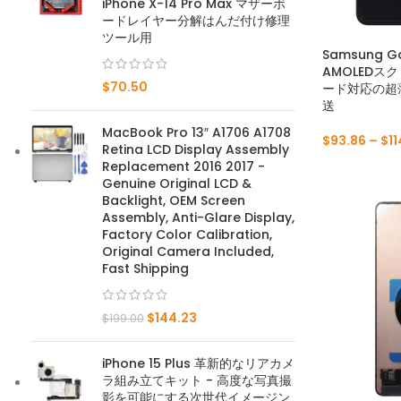
iPhone X-14 Pro Max マザーボ
ードレイヤー分解はんだ付け修理
メイトシリーズ
ツール用
Samsung G
AMOLEDス
メイト50プロ
$
70.50
ード対応の超
送
メイト50E
MacBook Pro 13″ A1706 A1708
$
93.86
–
$
11
Retina LCD Display Assembly
メイト50
Replacement 2016 2017 -
Genuine Original LCD &
Mate 40 プロ
Backlight, OEM Screen
Assembly, Anti-Glare Display,
Factory Color Calibration,
メイト40E
Original Camera Included,
Fast Shipping
メイト40
$
144.23
Mate 30 プロ
$
199.00
メイト30
iPhone 15 Plus 革新的なリアカメ
ラ組み立てキット - 高度な写真撮
Mate 20 プロ
影を可能にする次世代イメージン