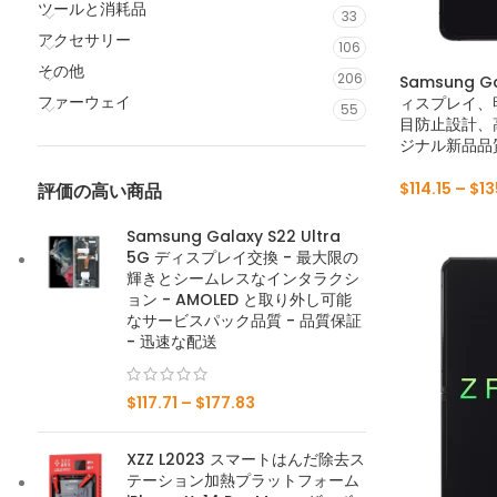
ツールと消耗品
33
アクセサリー
106
その他
206
Samsung Ga
ファーウェイ
ィスプレイ、
55
目防止設計、
ジナル新品品
$
114.15
–
$
13
評価の高い商品
Samsung Galaxy S22 Ultra
5G ディスプレイ交換 - 最大限の
輝きとシームレスなインタラクシ
ョン - AMOLED と取り外し可能
なサービスパック品質 - 品質保証
- 迅速な配送
$
117.71
–
$
177.83
XZZ L2023 スマートはんだ除去ス
テーション加熱プラットフォーム