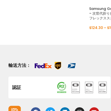
Samsung G
– 次世代折り
フレックススク
$
124.30
–
$
輸送方法：
認証