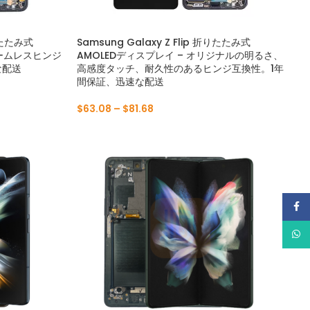
折りたたみ式
Samsung Galaxy Z Flip 折りたたみ式
シームレスヒンジ
AMOLEDディスプレイ – オリジナルの明るさ、
な配送
高感度タッチ、耐久性のあるヒンジ互換性。1年
間保証、迅速な配送
$
63.08
–
$
81.68
フェ
ワッ