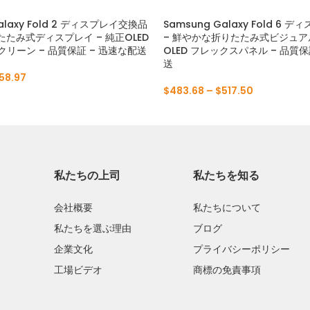
Pスマートプロ2019
alaxy Fold 2 ディスプレイ交換品
Samsung Galaxy Fold 6
たたみ式ディスプレイ – 純正OLED
– 鮮やかな折りたたみ式ビジュアル
リーン – 品質保証 – 迅速な配送
OLED フレックスパネル – 品質保
Pスマートプラス2019
送
158.97
PスマートZ2019
$
483.68
–
$
517.50
Pスマート2019
Pスマートプラス2018
Pスマートプラス2017
私たちの上司
私たちを知る
会社概要
私たちについて
私たちを選ぶ理由
ブログ
企業文化
プライバシーポリシー
工場ビデオ
商標の免責事項