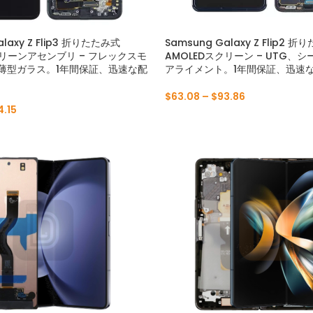
Pシリーズ
Yシリーズ
alaxy Z Flip3 折りたたみ式
Samsung Galaxy Z Flip2 
クリーンアセンブリ – フレックスモ
AMOLEDスクリーン – UTG、
P50 プロ 2021
Y9A 2020
薄型ガラス。1年間保証、迅速な配
アライメント。1年間保証、迅速
P50E 2022
Y9 プライム 2019
$
63.08
–
$
93.86
4.15
P50 2021
2019 年 9 月
P40 プロ 2020
Y9S
P40 ライト 5G 2020
2018 年 9 月
P40 ライト E 2020
Y8P 2020
P40 ライト 2020
Y7A 2020
P40 2020
Y7P 2020
P30 プロ 2019
Y7 プライム 2019