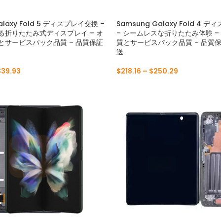
P30 ライト 2019
2019 年 7 月
alaxy Fold 5 ディスプレイ交換 –
Samsung Galaxy Fold 4
る折りたたみ式ディスプレイ – オ
– シームレスな折りたたみ体験 –
P30 2019
Y7 プロ 2018
とサービスパック品質 – 品質保証
質とサービスパック品質 – 品質保
送
P20 プロ 2018
Y6P 2020
339.93
$
218.16
–
$
250.29
P20 ライト 2018
2019 年 6 月
P20 2018
2017 年 6 月
P10 プラス 2017
bank transfer
P10 ライト 2017
P10 2017
PスマートS 2021
Pスマート2021