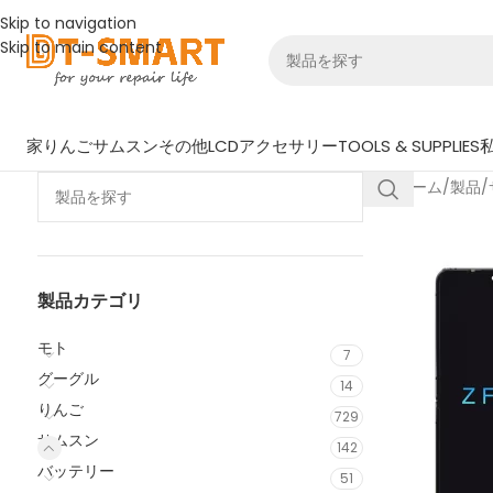
Skip to navigation
Skip to main content
家
りんご
サムスン
その他LCD
アクセサリー
TOOLS & SUPPLIES
ホーム
/
製品
/
製品カテゴリ
モト
7
グーグル
14
りんご
729
サムスン
142
バッテリー
51