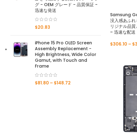
グ - OEM グレード - 品質保証 -
迅速な発送
メイト20×5G
Samsung G
没入感あふれ
メイト20X
リジナル品質
$
20.83
– 迅速な配送
メイト20
iPhone 15 Pro OLED Screen
$
306.10
–
$
Assembly Replacement -
メイト10プロ
High Brightness, Wide Color
Gamut, with Touch and
Mate10ライト
Frame
メイト10
$
81.80
–
$
148.72