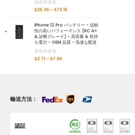
$
25.36
–
$
73.15
メイト20×5G
iPhone 12 Pro バッテリー - 信頼
メイト20X
性の高いパフォーマンス (RC A+
& 診断グレード) - 高容量 & 長持
メイト20
ち電力 - OEM 品質 - 迅速な配送
メイト10プロ
$
3.71
–
$
7.99
Mate10ライト
メイト10
輸送方法：
認証