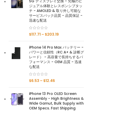
5G ディスプレイ交換 - 究極のビ
ジュアル体験とレスポンシブタッ
メイトシリーズ
チ - AMOLED & 取り外し可能な
サービスパック品質 - 品質保証 -
迅速な配送
メイト50プロ
$
117.71
–
$
203.19
メイト50E
メイト50
iPhone 14 Pro Max バッテリー -
パワーと信頼性（RC A+ & 診断グ
Mate 40 プロ
レード） - 高容量で長持ちするパ
フォーマンス - OEM 品質 - 迅速
な配送
メイト40E
メイト40
$
6.53
–
$
12.46
Mate 30 プロ
iPhone 13 Pro OLED Screen
Assembly - High Brightness &
メイト30
Wide Gamut, Bulk Supply with
OEM Specs. Fast Shipping
Mate 20 プロ