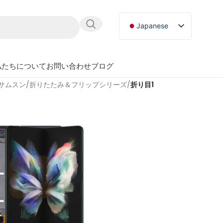
Japanese
English
Russian
私たちについて
お問い合わせ
ブログ
German
サムスン
/
折りたたみ＆フリップシリーズ
/
折り目1
Spanish