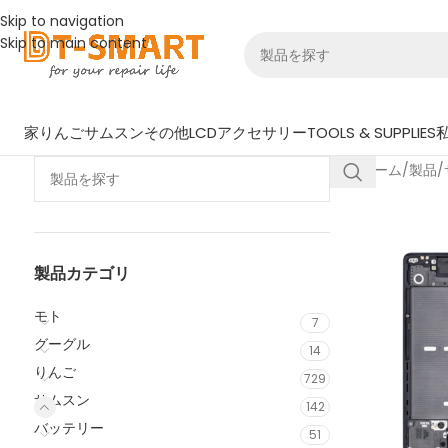
Skip to navigation
Skip to main content
家
りんご
サムスン
その他LCD
アクセサリー
TOOLS & SUPPLIES
ホーム
/
製品
/
製品カテゴリ
モト
7
グーグル
14
りんご
729
サムスン
142
バッテリー
51