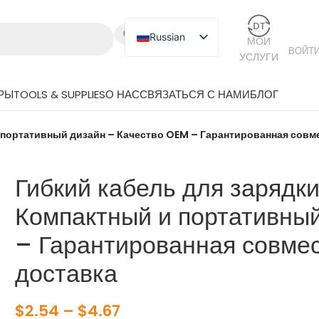
Russian
МОИ
ВОЙТИ
УСЛУГИ
English
Japanese
РЫ
TOOLS & SUPPLIES
О НАС
СВЯЗАТЬСЯ С НАМИ
БЛОГ
German
Spanish
 и портативный дизайн – Качество OEM – Гарантированная сов
Гибкий кабель для зарядки
Компактный и портативны
– Гарантированная совме
доставка
$
2.54
–
$
4.67