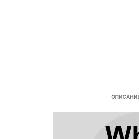
Серия помощников
Мате 50 Про
Мате 50Е
Мат 50
Мате 40 Про
Мате 40Е
Мат 40
ОПИСАНИ
Мате 30 Про
Мат 30
Мате 20 Про