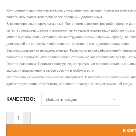
Улучшенная и прочная конструкция: уникальная конструкция, использование высо
вашего мобильного телефона более прочным и долговечным.
Высокоскоростная передача данных: Технология высокоскоростной передачи дан
качество передачи файлов и позволяет легко удовлетворять ваши рабочие и разв
Мягкая и устойчивая к скручиванию конструкция: гибкий и прочный провод, не ск
длительный срок службы и обеспечивает долговечное и надежное соединение.
Высокоэффективная передача энергии: Технология высокоэффективной передачи э
полностью заряжена, обеспечивая более стабильное электропитание для вашего 
Простая установка: Простая конструкция, не требующая профессиональных навы
зарядки и подключения в любое время и в любом месте.
Изготовлено из экологически чистых материалов: Изготовлено из экологически чи
удовлетворит ваши потребности, но и внесет вклад в защиту окружающей среды.
КАЧЕСТВО
-
+
В КОР