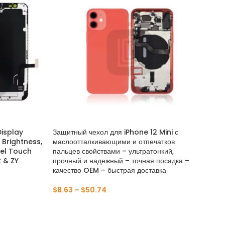
Display
Защитный чехол для iPhone 12 Mini с
Уни
 Brightness,
маслоотталкивающими и отпечатков
тес
el Touch
пальцев свойствами – ультратонкий,
мн
C & ZY
прочный и надежный – точная посадка –
ада
качество OEM – быстрая доставка
$
1
$
8.63
–
$
50.74