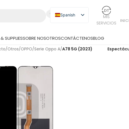
Spanish
MIS
INIC
SERVICIOS
English
Russian
& SUPPLIES
SOBRE NOSOTROS
CONTÁCTENOS
BLOG
Japanese
cto
/
Otros
/
OPPO
/
Serie Oppo A
/
A78 5G (2023)
Espectác
German