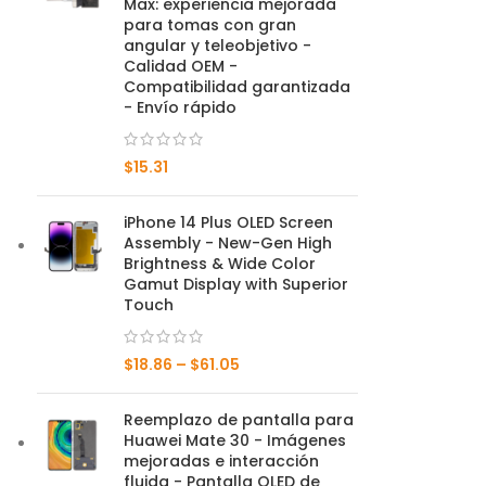
Max: experiencia mejorada
para tomas con gran
Serie compañero
angular y teleobjetivo -
Calidad OEM -
Compatibilidad garantizada
Mate 50 Pro
- Envío rápido
compañero 50E
$
15.31
compañero 50
iPhone 14 Plus OLED Screen
amigo 40 pro
Assembly - New-Gen High
Brightness & Wide Color
Gamut Display with Superior
compañero 40E
Touch
compañero 40
$
18.86
–
$
61.05
amigo 30 pro
Reemplazo de pantalla para
compañero 30
Huawei Mate 30 - Imágenes
mejoradas e interacción
amigo 20 pro
fluida - Pantalla OLED de