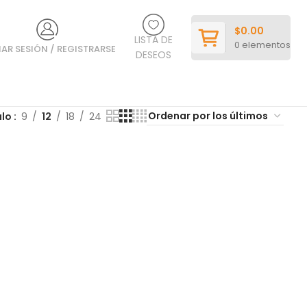
$
0.00
LISTA DE
0
elementos
IAR SESIÓN / REGISTRARSE
DESEOS
ulo
9
12
18
24