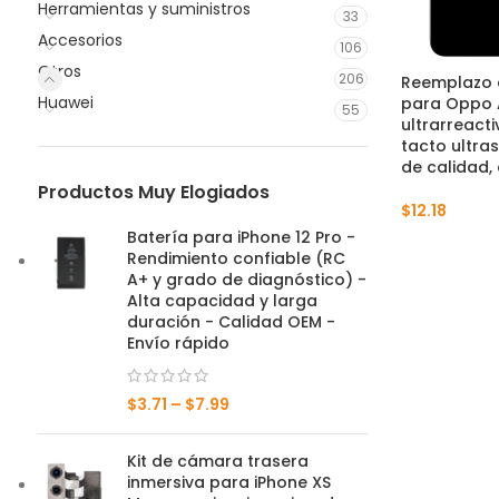
Herramientas y suministros
33
Accesorios
106
Otros
206
Reemplazo 
Huawei
para Oppo A
55
ultrarreacti
tacto ultra
de calidad,
Productos Muy Elogiados
$
12.18
Batería para iPhone 12 Pro -
Rendimiento confiable (RC
A+ y grado de diagnóstico) -
Alta capacidad y larga
duración - Calidad OEM -
Envío rápido
$
3.71
–
$
7.99
Kit de cámara trasera
inmersiva para iPhone XS