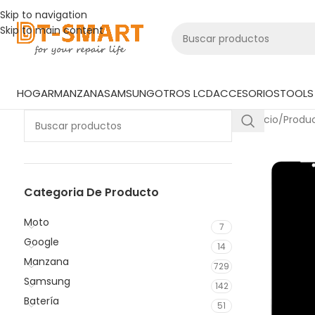
Skip to navigation
Skip to main content
HOGAR
MANZANA
SAMSUNG
OTROS LCD
ACCESORIOS
TOOLS 
Inicio
/
Produ
Categoria De Producto
Moto
7
Google
14
Manzana
729
Samsung
142
Batería
51