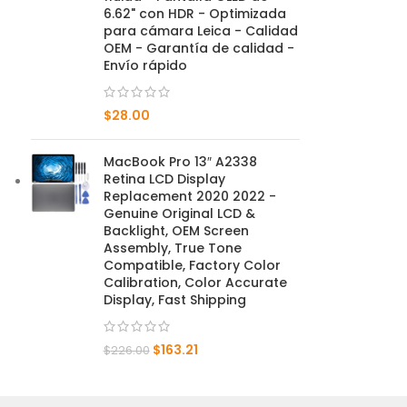
6.62" con HDR - Optimizada
para cámara Leica - Calidad
Compañero 20 X 5G
OEM - Garantía de calidad -
Envío rápido
compañero 20 x
$
28.00
compañero 20
amigo 10 pro
MacBook Pro 13″ A2338
Retina LCD Display
Mate 10 Lite
Replacement 2020 2022 -
Genuine Original LCD &
Backlight, OEM Screen
compañero 10
Assembly, True Tone
Compatible, Factory Color
Calibration, Color Accurate
Display, Fast Shipping
$
163.21
$
226.00