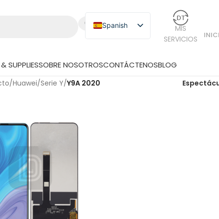
Spanish
MIS
INIC
SERVICIOS
English
Russian
& SUPPLIES
SOBRE NOSOTROS
CONTÁCTENOS
BLOG
Japanese
cto
/
Huawei
/
Serie Y
/
Y9A 2020
Espectác
German