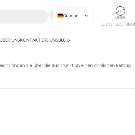
German
MEINE
DIENSTLEISTUNG
English
Russian
ÜBER UNS
KONTAKTIERE UNS
BLOG
Japanese
Spanish
eicht finden Sie über die Suchfunktion einen ähnlichen Beitrag.