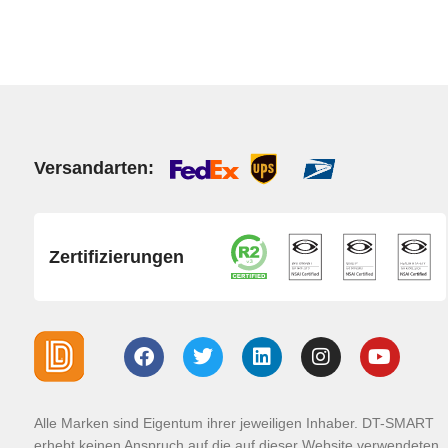
Mate-Serie
Mate 50 Pro
Mate 50E
Versandarten:
Mate 50
Mate 40 Pro
Zertifizierungen
Mate 40E
Mate 40
Mate 30 Pro
Mate 30
Alle Marken sind Eigentum ihrer jeweiligen Inhaber. DT-SMART
Mate 20 Pro
erhebt keinen Anspruch auf die auf dieser Website verwendeten