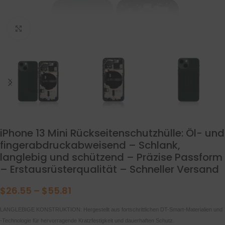
klicken um zu vergrößern
iPhone 13 Mini Rückseitenschutzhülle: Öl- und
fingerabdruckabweisend – Schlank,
langlebig und schützend – Präzise Passform
– Erstausrüsterqualität – Schneller Versand
$
26.55
–
$
55.81
LANGLEBIGE KONSTRUKTION: Hergestellt aus fortschrittlichen DT-Smart-Materialien und
-Technologie für hervorragende Kratzfestigkeit und dauerhaften Schutz.