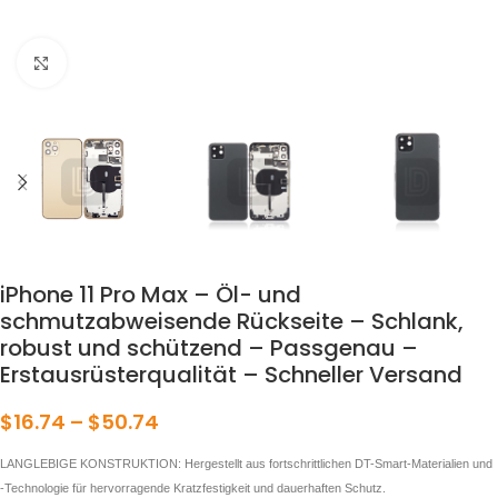
klicken um zu vergrößern
iPhone 11 Pro Max – Öl- und
schmutzabweisende Rückseite – Schlank,
robust und schützend – Passgenau –
Erstausrüsterqualität – Schneller Versand
$
16.74
–
$
50.74
LANGLEBIGE KONSTRUKTION: Hergestellt aus fortschrittlichen DT-Smart-Materialien und
-Technologie für hervorragende Kratzfestigkeit und dauerhaften Schutz.