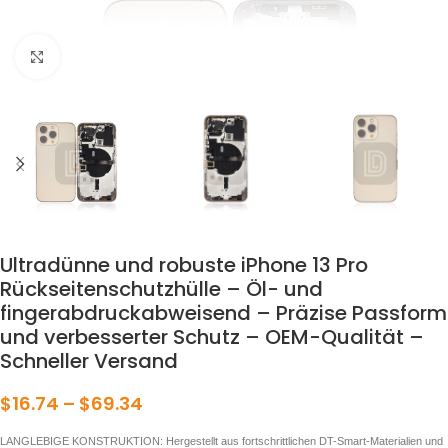
klicken um zu vergrößern
Ultradünne und robuste iPhone 13 Pro
Rückseitenschutzhülle – Öl- und
fingerabdruckabweisend – Präzise Passform
und verbesserter Schutz – OEM-Qualität –
Schneller Versand
$
16.74
–
$
69.34
LANGLEBIGE KONSTRUKTION: Hergestellt aus fortschrittlichen DT-Smart-Materialien und