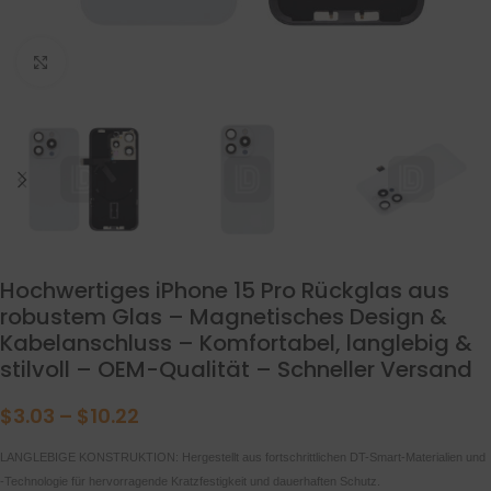
klicken um zu vergrößern
Hochwertiges iPhone 15 Pro Rückglas aus
robustem Glas – Magnetisches Design &
Kabelanschluss – Komfortabel, langlebig &
stilvoll – OEM-Qualität – Schneller Versand
$
3.03
–
$
10.22
LANGLEBIGE KONSTRUKTION: Hergestellt aus fortschrittlichen DT-Smart-Materialien und
-Technologie für hervorragende Kratzfestigkeit und dauerhaften Schutz.