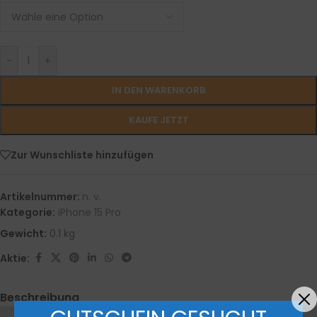
-
+
IN DEN WARENKORB
KAUFE JETZT
Zur Wunschliste hinzufügen
Artikelnummer:
n. v.
Kategorie:
iPhone 15 Pro
Gewicht:
0.1 kg
Aktie:
Beschreibung