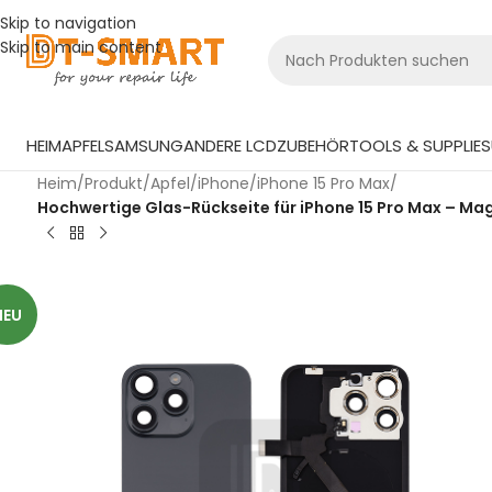
Skip to navigation
Skip to main content
HEIM
APFEL
SAMSUNG
ANDERE LCD
ZUBEHÖR
TOOLS & SUPPLIES
Heim
/
Produkt
/
Apfel
/
iPhone
/
iPhone 15 Pro Max
/
Hochwertige Glas-Rückseite für iPhone 15 Pro Max – Ma
NEU