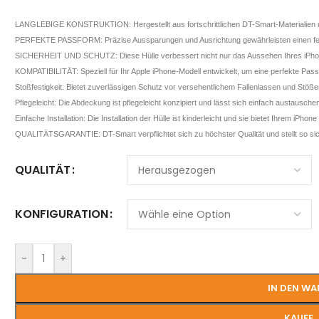
LANGLEBIGE KONSTRUKTION: Hergestellt aus fortschrittlichen DT-Smart-Materialien un
PERFEKTE PASSFORM: Präzise Aussparungen und Ausrichtung gewährleisten einen festen 
SICHERHEIT UND SCHUTZ: Diese Hülle verbessert nicht nur das Aussehen Ihres iPhone
KOMPATIBILITÄT: Speziell für Ihr Apple iPhone-Modell entwickelt, um eine perfekte Passf
Stoßfestigkeit: Bietet zuverlässigen Schutz vor versehentlichem Fallenlassen und Stöß
Pflegeleicht: Die Abdeckung ist pflegeleicht konzipiert und lässt sich einfach austausche
Einfache Installation: Die Installation der Hülle ist kinderleicht und sie bietet Ihrem iPhon
QUALITÄTSGARANTIE: DT-Smart verpflichtet sich zu höchster Qualität und stellt so s
QUALITÄT
KONFIGURATION
-
+
IN DEN W
KAUFE 