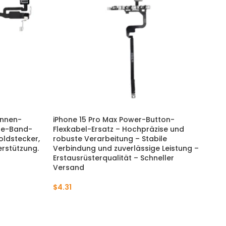
ennen-
iPhone 15 Pro Max Power-Button-
iPh
ple-Band-
Flexkabel-Ersatz – Hochpräzise und
wit
oldstecker,
robuste Verarbeitung – Stabile
Tou
rstützung.
Verbindung und zuverlässige Leistung –
Ac
Erstausrüsterqualität – Schneller
& T
Versand
$
23
$
4.31