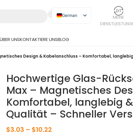
German
MEINE
DIENSTLEISTUNG
English
Russian
ÜBER UNS
KONTAKTIERE UNS
BLOG
Japanese
Spanish
gnetisches Design & Kabelanschluss – Komfortabel, langlebig
Hochwertige Glas-Rücksei
Max – Magnetisches Des
Komfortabel, langlebig 
Qualität – Schneller Ver
$
3.03
–
$
10.22