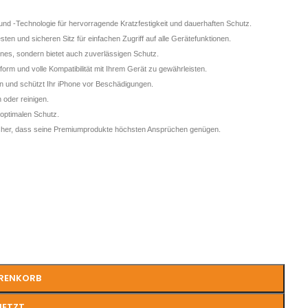
d -Technologie für hervorragende Kratzfestigkeit und dauerhaften Schutz.
und sicheren Sitz für einfachen Zugriff auf alle Gerätefunktionen.
s, sondern bietet auch zuverlässigen Schutz.
orm und volle Kompatibilität mit Ihrem Gerät zu gewährleisten.
en und schützt Ihr iPhone vor Beschädigungen.
n oder reinigen.
e optimalen Schutz.
icher, dass seine Premiumprodukte höchsten Ansprüchen genügen.
ARENKORB
JETZT