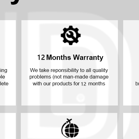
P30 Lite 2019
Jahr 7 2019
P30 2019
Y7 Pro 2018
P20 Pro 2018
Y6P 2020
P20 Lite 2018
Jahr 2019
P20 2018
Jahr 2017
P10 Plus 2017
bank transfer
P10 Lite 2017
P10 2017
P Smart S 2021
P Smart 2021