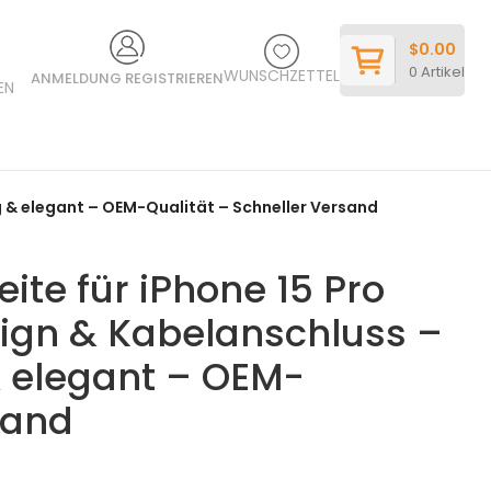
$
0.00
0
Artikel
WUNSCHZETTEL
ANMELDUNG REGISTRIEREN
EN
 & elegant – OEM-Qualität – Schneller Versand
te für iPhone 15 Pro
ign & Kabelanschluss –
& elegant – OEM-
sand